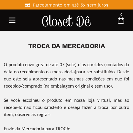
Parcelamento em até 5x sem juros
10% DE DESCONTO NO PIX
0
Entre com email ou cpf/cnpj
Criar nova conta
TROCA DA MERCADORIA
O produto novo goza de até 07 (sete) dias corridos (contados da
data do recebimento da mercadoria)para ser substituído. Desde
que este seja apresentado nas mesmas condições em que foi
recebido/comprado (na embalagem original e sem uso).
Se você escolheu o produto em nossa loja virtual, mas ao
recebê-lo não ficou satisfeito e deseja fazer a troca por outro
item, observe as regras:
Envio da Mercadoria para TROCA: