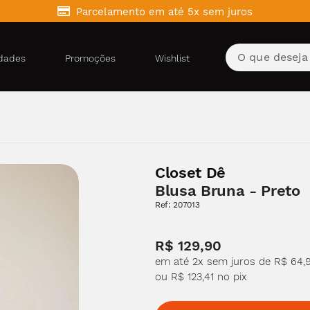
Parcelamento em até 5x sem juros
10% DE DESCONTO NO PIX
dades
Promoções
Wishlist
Closet Dê
Blusa Bruna - Preto
Ref: 207013
R$
129,90
em até 2x sem juros de R$ 64,
ou R$ 123,41 no pix