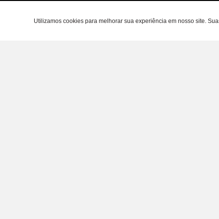
Utilizamos cookies para melhorar sua experiência em nosso site. Su
Área do cl
Criar Conta
Fazer Login
Meus pedido