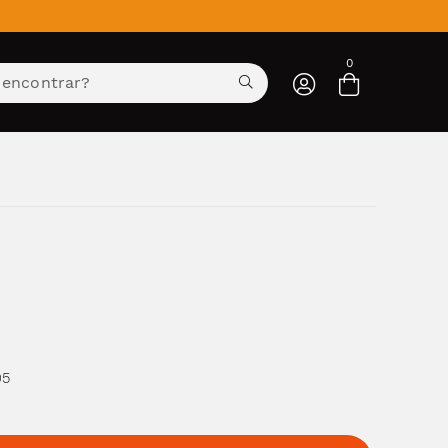
Entre com email ou cpf/cnpj
0
Criar nova conta
95