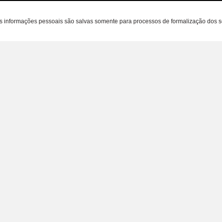
as informações pessoais são salvas somente para processos de formalização dos 
iente
A loja
Contatos
(31) 99482-0024
Sobre nós
(31) 2551-1012
Políticas
vendasclosetde@hot
s
Contato
Nossas Lojas