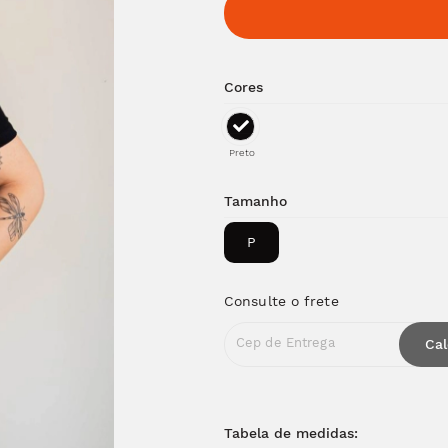
Cores
Preto
Tamanho
P
Consulte o frete
Cep de Entrega
Cal
Tabela de medidas: